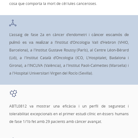
cosa que comporta la mort de cèl·lules canceroses.
L’assaig de fase 2a en càncer d'endometri i
càncer escamós de
a l’Institut d’Oncologia Vall d’Hebron (VHIO,
pulmó es va realizar
Barcelona), a l'Institut Gustave Roussy (París), al Centre Léon-Bérard
(Lió), a l'Institut Català d’Oncologia (ICO, L'Hospitalet, Badalona i
Girona), a l'INCLIVA (València), a l'Institut Paoli-Calmettes (Marsella) i
a l'Hospital Universitari Virgen del Rocío (Sevilla).
ABTL0812 va mostrar una eficàcia i un perfil de seguretat i
tolerabilitat excepcionals en el primer estudi clínic en éssers humans
de fase 1/1b fet amb 29 pacients amb càncer avançat.