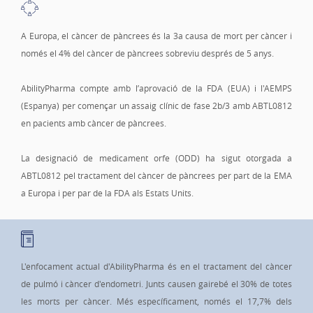
A Europa, el càncer de pàncrees és la 3a causa de mort per càncer i
només el 4% del càncer de pàncrees sobreviu després de 5 anys.
AbilityPharma compte amb l’aprovació de la FDA (EUA) i l'AEMPS
(Espanya) per començar un assaig clínic de fase 2b/3 amb ABTL0812
en pacients amb càncer de pàncrees.
La designació de medicament orfe (ODD) ha sigut otorgada a
ABTL0812 pel tractament del càncer de pàncrees per part de la EMA
a Europa i per par de la FDA als Estats Units.
L'enfocament actual d'AbilityPharma és en el tractament del càncer
de pulmó i càncer d'endometri. Junts causen gairebé el 30% de totes
les morts per càncer. Més específicament, només el 17,7% dels