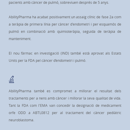
pacients amb càncer de pulmó, sobreviuen després de 5 anys.
AbilityPharma ha acabat positivament un assaig clínic de fase 2a com
a teràpia de primera línia per càncer d'endometri i per esquamós de
pulmó en combinació amb quimioteràpia, seguida de teràpia de
manteniment.
El nou fàrmac en investigació (IND) també està aprovat als Estats
Units per la FDA pel càncer d’endometri i pulmó.
AbilityPharma també es compromet a millorar el resultat dels
tractaments per a nens amb càncer i millorar la seva qualitat de vida.
Tant la FDA com l'EMA van concedir la designació de medicament
orfe ODD a ABTL0812 per al tractament del càncer pediàtric
neuroblastoma.