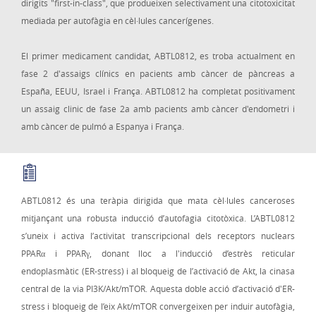
dirigits "first-in-class", que produeixen selectivament una citotoxicitat
mediada per autofàgia en cèl·lules cancerígenes.
El primer medicament candidat, ABTL0812, es troba actualment en
fase 2 d'assaigs clínics en pacients amb càncer de pàncreas a
España, EEUU, Israel i França. ABTL0812 ha completat positivament
un assaig clinic de fase 2a amb pacients amb càncer d'endometri i
amb càncer de pulmó a Espanya i França.
ABTL0812 és una teràpia dirigida que mata cèl·lules canceroses
mitjançant una robusta inducció d’autofagia citotòxica. L’ABTL0812
s’uneix i activa l’activitat transcripcional dels receptors nuclears
PPARα i PPARγ, donant lloc a l'inducció d’estrès reticular
endoplasmàtic (ER-stress) i al bloqueig de l’activació de Akt, la cinasa
central de la via PI3K/Akt/mTOR. Aquesta doble acció d’activació d'ER-
stress i bloqueig de l’eix Akt/mTOR convergeixen per induir autofàgia,