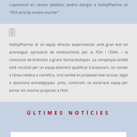
L'aprovació en càncer pediàtric podria atorgar a AbilityPharma un
"FDA priority review voucher".
AbilityPharma té un equip directiu experimentat amb gran èxit en
aconseguir aprovació de medicaments per la FDA i l'EMA, i la
concessió de llicències a grans farmacèutiques. La companyia també
està recolzat per un equip altament qualificat d'assessors, no només
a l'àrea mèdica o científica, sinó també en propietat intel·lectual, legal
o qüestions estratègiques. Junts, construïm un excel·lent equip per
portar els nostres projectes a l'èxit.
ÚLTIMES NOTÍCIES