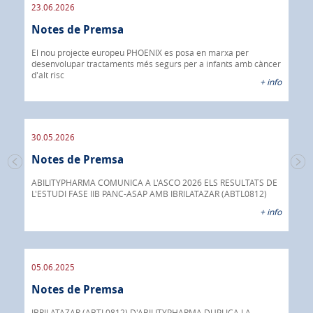
23.06.2026
09.
Notes de Premsa
os
No
El nou projecte europeu PHOENIX es posa en marxa per
 info
desenvolupar tractaments més segurs per a infants amb càncer
IBR
d'alt risc
40%
+ info
CÀN
30.05.2026
30.
Notes de Premsa
s de
No
 a
ABILITYPHARMA COMUNICA A L'ASCO 2026 ELS RESULTATS DE
L'ESTUDI FASE IIB PANC-ASAP AMB IBRILATAZAR (ABTL0812)
Abil
 info
anti
+ info
05.06.2025
16.
Notes de Premsa
No
ada
INOX
IBRILATAZAR (ABTL0812) D'ABILITYPHARMA DUPLICA LA
AGC 