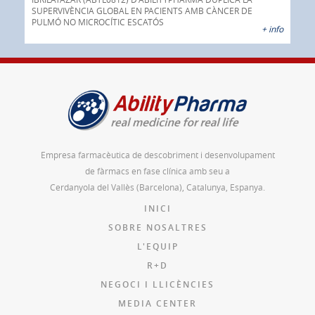
SUPERVIVÈNCIA GLOBAL EN PACIENTS AMB CÀNCER DE
prod
PULMÓ NO MICROCÍTIC ESCATÓS
 info
+ info
Empresa farmacèutica de descobriment i desenvolupament
de fàrmacs en fase clínica amb seu a
Cerdanyola del Vallès (Barcelona), Catalunya, Espanya.
INICI
SOBRE NOSALTRES
L'EQUIP
R+D
NEGOCI I LLICÈNCIES
MEDIA CENTER