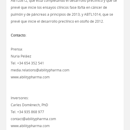
ABTL0812, que está completando el desarrollo preclínico y que se
prevé que inicie los ensayos clínicos fase Ib/IIa en cáncer de
pulmón y de páncreas a principios de 2013; y ABTL1014, que se
prevé que inicie el desarrollo preclínico en otoño de 2012.
Contacto:
Prensa:
Nuria Peláez
Tel. +34 654 352 541
media.relations@abilitypharma.com
www.abilitypharma.com
Inversores:
Carles Domènech, PhD
Tel. +34 935 868 977
contact@abilitypharma.com
www.abilitypharma.com