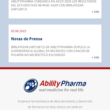
ual
ABILITYPHARMA COMUNICA EN ASCO 2026 LOS RESULTADOS
DEL ESTUDIO FASE IIB PANC-ASAP CON IBRILATAZAR
Abil
 info
(ABTL0812)
fár
+ info
05.06.2025
16.
Notas de Prensa
No
a su
o
IBRILATAZAR (ABTL0812) DE ABILITYPHARMA DUPLICA LA
AGC 
ado
SUPERVIVENCIA GLOBAL EN PACIENTES CON CÁNCER DE
prod
PULMÓN NO MICROCÍTICO ESCAMOSO
pán
 info
+ info
Empresa farmacéutica de descubrimiento y desarrollo
de fármacos en fase clínica con sede en