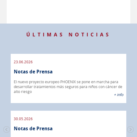
ÚLTIMAS NOTICIAS
23.06.2026
09.
Notas de Prensa
de
No
er de
El nuevo proyecto europeo PHOENIX se pone en marcha para
 info
desarrollar tratamientos más seguros para niños con cáncer de
IBR
alto riesgo
40%
+ info
CON
30.05.2026
30.
Notas de Prensa
No
mera