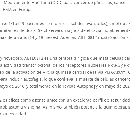
 Medicamento Huérfano (ODD) para cáncer de páncreas, cáncer bil
 la EMA en Europa.
 fase 1/1b (29 pacientes con tumores sólidos avanzados), en el qu
 limitantes de dosis. Se observaron signos de eficacia, notablement
ás de un año (14 y 18 meses). Además, ABTL0812 mostró acción so
y novedoso. ABTL0812 es una terapia dirigida que mata células c
la actividad transcripcional de los receptores nucleares PPARα y PP
eo de la activación de Akt, la quinasa central de la vía PI3K/Akt/mT
ara inducir autofagia, lo que conlleva la muerte de células cance
ayo de 2016, y totalmente en la revista Autophagy en mayo de 202
2 es eficaz como agente único con un excelente perfil de seguridad
roblastoma y glioma. Asimismo, también potencia la quimioterapia
 su toxicidad.