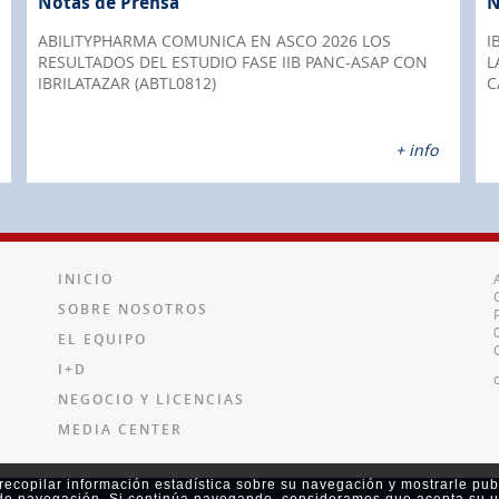
Notas de Prensa
N
ABILITYPHARMA COMUNICA EN ASCO 2026 LOS
I
RESULTADOS DEL ESTUDIO FASE IIB PANC-ASAP CON
L
IBRILATAZAR (ABTL0812)
C
+ info
INICIO
SOBRE NOSOTROS
EL EQUIPO
I+D
NEGOCIO Y LICENCIAS
MEDIA CENTER
a recopilar información estadística sobre su navegación y mostrarle pub