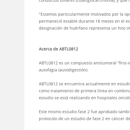
conductos biliares (colangiocarcinoma), y que
"Estamos particularmente motivados por la opo
permaneció estable durante 18 meses en el est
designación de huérfano representa un hito imp
Acerca de ABTL0812
ABTL0812 es un compuesto antitumoral “first-i
autofagia (autodigestión).
ABTL0812 se encuentra actualmente en estudio
como tratamiento de primera línea en combina
estudio se está realizando en hospitales oncol
Este mismo estudio fase 2 fue aprobado tambi
protocolo de un estudio de fase 2 en cáncer d