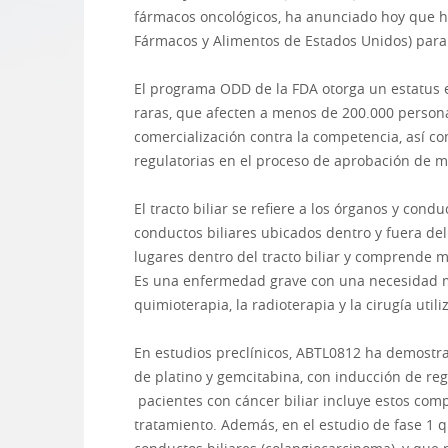
fármacos oncológicos, ha anunciado hoy que h
Fármacos y Alimentos de Estados Unidos) para e
El programa ODD de la FDA otorga un estatus e
raras, que afecten a menos de 200.000 persona
comercialización contra la competencia, así co
regulatorias en el proceso de aprobación de m
El tracto biliar se refiere a los órganos y cond
conductos biliares ubicados dentro y fuera de
lugares dentro del tracto biliar y comprende 
Es una enfermedad grave con una necesidad mé
quimioterapia, la radioterapia y la cirugía uti
En estudios preclínicos, ABTL0812 ha demostra
de platino y gemcitabina, con inducción de re
pacientes con cáncer biliar incluye estos co
tratamiento. Además, en el estudio de fase 1