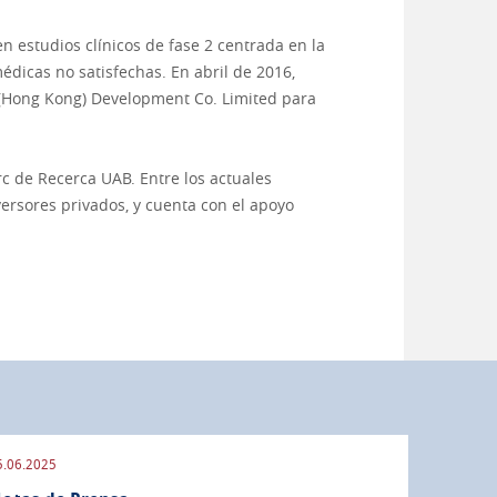
 estudios clínicos de fase 2 centrada en la
dicas no satisfechas. En abril de 2016,
, (Hong Kong) Development Co. Limited para
arc de Recerca UAB. Entre los actuales
versores privados, y cuenta con el apoyo
5.06.2025
09.09