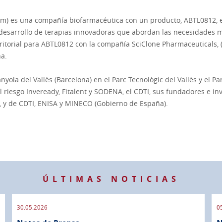
m) es una compañía biofarmacéutica con un producto, ABTL0812, en
 desarrollo de terapias innovadoras que abordan las necesidades mé
rritorial para ABTL0812 con la compañía SciClone Pharmaceuticals
na.
yola del Vallès (Barcelona) en el Parc Tecnològic del Vallès y el P
l riesgo Inveready, Fitalent y SODENA, el CDTI, sus fundadores e in
), y de CDTI, ENISA y MINECO (Gobierno de España).
ÚLTIMAS NOTICIAS
30.05.2026
0