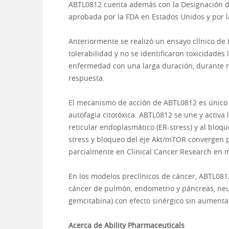
ABTL0812 cuenta además con la Designación de
aprobada por la FDA en Estados Unidos y por
Anteriormente se realizó un ensayo clínico de
tolerabilidad y no se identificaron toxicidades
enfermedad con una larga duración, durante m
respuesta.
El mecanismo de acción de ABTL0812 es único 
autofagia citotóxica. ABTL0812 se une y activa 
reticular endoplasmático (ER-stress) y al bloqu
stress y bloqueo del eje Akt/mTOR convergen p
parcialmente en Clinical Cancer Research en m
En los modelos preclínicos de cáncer, ABTL081
cáncer de pulmón, endometrio y páncreas, neu
gemcitabina) con efecto sinérgico sin aumentar
Acerca de Ability Pharmaceuticals