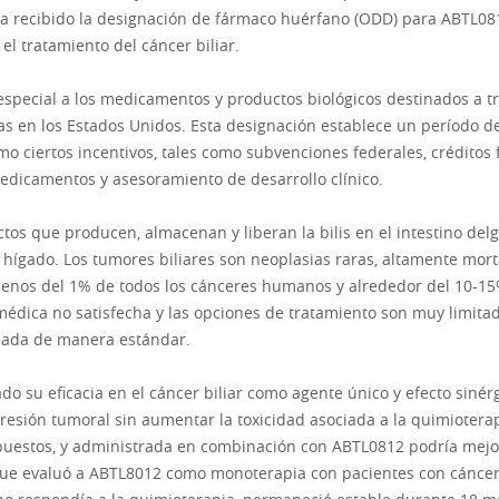
a recibido la designación de fármaco huérfano (ODD) para ABTL081
l tratamiento del cáncer biliar.
special a los medicamentos y productos biológicos destinados a t
s en los Estados Unidos. Esta designación establece un período de
mo ciertos incentivos, tales como subvenciones federales, créditos 
edicamentos y asesoramiento de desarrollo clínico.
uctos que producen, almacenan y liberan la bilis en el intestino delga
l hígado. Los tumores biliares son neoplasias raras, altamente mor
menos del 1% de todos los cánceres humanos y alrededor del 10-15
dica no satisfecha y las opciones de tratamiento son muy limitad
lizada de manera estándar.
do su eficacia en el cáncer biliar como agente único y efecto sin
gresión tumoral sin aumentar la toxicidad asociada a la quimiotera
mpuestos, y administrada en combinación con ABTL0812 podría mej
 que evaluó a ABTL8012 como monoterapia con pacientes con cáncer