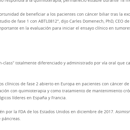
 no respondía a la quimioterapia, permaneció estable durante 18 m
rtunidad de beneficiar a los pacientes con cáncer biliar tras la e
udio de fase 1 con ABTL0812", dijo Carles Domenech, PhD, CEO de A
ortante en la evaluación para iniciar el ensayo clínico en tumores 
n-class” totalmente diferenciado y administrado por vía oral que c
s clínicos de fase 2 abierto en Europa en pacientes con cáncer 
ción con quimioterapia y como tratamiento de mantenimiento cróni
ógicos líderes en España y Francia.
én por la FDA de los Estados Unidos en diciembre de 2017. Asimis
e páncreas.