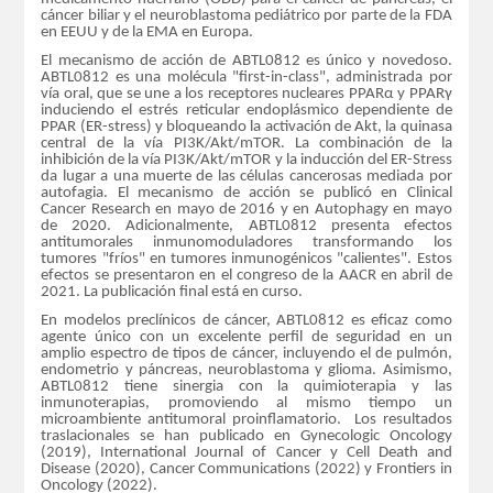
cáncer biliar y el neuroblastoma pediátrico por parte de la FDA
en EEUU y de la EMA en Europa.
El mecanismo de acción de ABTL0812 es único y novedoso.
ABTL0812 es una molécula "first-in-class", administrada por
vía oral, que se une a los receptores nucleares PPARα y PPARγ
induciendo el estrés reticular endoplásmico dependiente de
PPAR (ER-stress) y bloqueando la activación de Akt, la quinasa
central de la vía PI3K/Akt/mTOR. La combinación de la
inhibición de la vía PI3K/Akt/mTOR y la inducción del ER-Stress
da lugar a una muerte de las células cancerosas mediada por
autofagia. El mecanismo de acción se publicó en Clinical
Cancer Research en mayo de 2016 y en Autophagy en mayo
de 2020. Adicionalmente, ABTL0812 presenta efectos
antitumorales inmunomoduladores transformando los
tumores "fríos" en tumores inmunogénicos "calientes". Estos
efectos se presentaron en el congreso de la AACR en abril de
2021. La publicación final está en curso.
En modelos preclínicos de cáncer, ABTL0812 es eficaz como
agente único con un excelente perfil de seguridad en un
amplio espectro de tipos de cáncer, incluyendo el de pulmón,
endometrio y páncreas, neuroblastoma y glioma. Asimismo,
ABTL0812 tiene sinergia con la quimioterapia y las
inmunoterapias, promoviendo al mismo tiempo un
microambiente antitumoral proinflamatorio. Los resultados
traslacionales se han publicado en Gynecologic Oncology
(2019), International Journal of Cancer y Cell Death and
Disease (2020), Cancer Communications (2022) y Frontiers in
Oncology (2022).