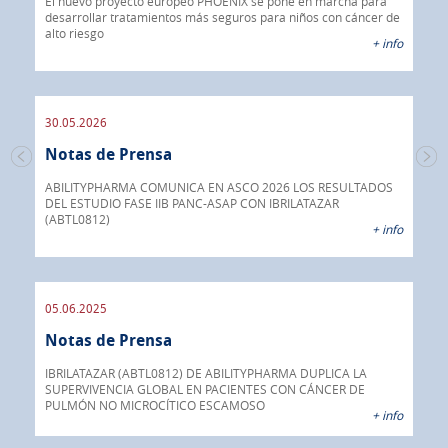
El nuevo proyecto europeo PHOENIX se pone en marcha para
 info
desarrollar tratamientos más seguros para niños con cáncer de
IBR
alto riesgo
40%
+ info
CON
30.05.2026
30.
Notas de Prensa
No
mera
ual
ABILITYPHARMA COMUNICA EN ASCO 2026 LOS RESULTADOS
DEL ESTUDIO FASE IIB PANC-ASAP CON IBRILATAZAR
Abil
 info
(ABTL0812)
fár
+ info
05.06.2025
16.
Notas de Prensa
No
a su
o
IBRILATAZAR (ABTL0812) DE ABILITYPHARMA DUPLICA LA
AGC 
ado
SUPERVIVENCIA GLOBAL EN PACIENTES CON CÁNCER DE
prod
PULMÓN NO MICROCÍTICO ESCAMOSO
pán
 info
+ info