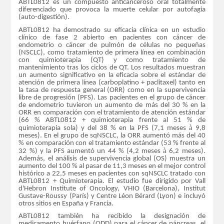
ABTL0812 es un compuesto anticanceroso oral totalmente
diferenciado que provoca la muerte celular por autofagia
(auto-digestión).
ABTL0812 ha demostrado su eficacia clínica en un estudio
clínico de fase 2 abierto en pacientes con cáncer de
endometrio o cáncer de pulmón de células no pequeñas
(NSCLC), como tratamiento de primera línea en combinación
con quimioterapia (QT) y como tratamiento de
mantenimiento tras los ciclos de QT. Los resultados muestran
un aumento significativo en la eficacia sobre el estándar de
atención de primera línea (carboplatino + paclitaxel) tanto en
la tasa de respuesta general (ORR) como en la supervivencia
libre de progresión (PFS). Las pacientes en el grupo de cáncer
de endometrio tuvieron un aumento de más del 30 % en la
ORR en comparación con el tratamiento de atención estándar
(66 % ABTL0812 + quimioterapia frente al 51 % de
à
quimioterapia sola) y del 38 % en la PFS (7,1 meses
9,8
meses). En el grupo de sqNSCLC, la ORR aumentó más del 40
% en comparación con el tratamiento estándar (53 % frente al
à
32 %) y la PFS aumentó un 44 % (4,2 meses
6,2 meses).
Además, el análisis de supervivencia global (OS) muestra un
aumento del 100 % al pasar de 11,3 meses en el mejor control
histórico a 22,5 meses en pacientes con sqNSCLC tratado con
ABTL0812 + Quimioterapia. El estudio fue dirigido por Vall
d'Hebron Institute of Oncology, VHIO (Barcelona), Institut
Gustave-Roussy (París) y Centre Léon Bérard (Lyon) e incluyó
otros sitios en España y Francia.
ABTL0812 también ha recibido la designación de
medicamento huérfano (ODD) para el cáncer de páncreas, el