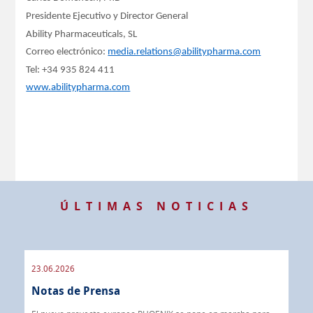
Presidente Ejecutivo y Director General
Ability Pharmaceuticals, SL
Correo electrónico:
media.relations@abilitypharma.com
Tel: +34 935 824 411
www.abilitypharma.com
ÚLTIMAS NOTICIAS
23.06.2026
09.
Notas de Prensa
de
No
er de