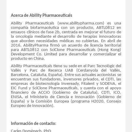
Acerca de Ability Pharmaceuticals
Ability Pharmaceuticals (www.abilitypharma.com) es una
compañía biofarmacéutica con un producto, ABTL0812 en
ensayos clínicos de fase 2b, centrada en mejorar el futuro de
la oncología mediante el desarrollo de terapias innovadoras
que aborden necesidades médicas no cubiertas. En abril de
2016, AbilityPharma firmó un acuerdo de licencia territorial
para ABTL0812 con SciClone Pharmaceuticals (Hong Kong)
Development Co. Limited para desarrollar y comercializar el
producto en China.
Ability Pharmaceuticals tiene su sede en el Parc Tecnològic del
Vallès y Parc de Recerca UAB (Cerdanyola del Vallès,
Barcelona, Cataluña, España). Entre sus actuales accionistas se
encuentran sus fundadores, inversores privados, el CDTI, las
empresas de biotecnología Inveready, Fitalent y SODENA, el
EIC Fund y SciClone Pharmaceuticals, y cuenta con el apoyo
financiero de ACCIO (Gobierno de Cataluña), CDTI, ICO,
ENISA, el Ministerio de Ciencia e Innovación (Gobierno de
España) y la Comisión Europea (programa H2020, Consejo
Europeo de Innovación).
Información de contacto:
Carles Domènech, PhD