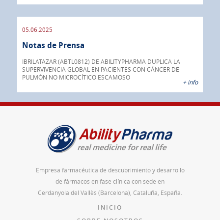
05.06.2025
16.
Notas de Prensa
No
a su
o
IBRILATAZAR (ABTL0812) DE ABILITYPHARMA DUPLICA LA
AGC 
ado
SUPERVIVENCIA GLOBAL EN PACIENTES CON CÁNCER DE
prod
PULMÓN NO MICROCÍTICO ESCAMOSO
pán
 info
+ info
Empresa farmacéutica de descubrimiento y desarrollo
de fármacos en fase clínica con sede en
Cerdanyola del Vallès (Barcelona), Cataluña, España.
INICIO