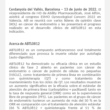
Cerdanyola del Vallés, Barcelona – 13 de junio de 2022.
El
vicepresidente de I+D de Ability Pharmaceuticals, José Alfón,
asistirá al congreso ESMO
Gynecological Cancers
2022 en
Valencia. Allí se reunirá con varios líderes de opinión clave
(KOL) en cáncer de endometrio y les presentará el progreso
realizado en el desarrollo clínico de ABTL0812 en esta
indicación.
Acerca de ABTL0812
ABTL0812 es un compuesto anticanceroso oral totalmente
diferenciado que provoca la muerte celular por autofagia
(auto-digestión).
ABTL0812 ha demostrado su eficacia clínica en un estudio
clínico de fase 2 abierto en pacientes con cáncer de
endometrio o cáncer de pulmón de células no pequeñas
(NSCLC), como tratamiento de primera línea en combinación
con quimioterapia (QT) y como tratamiento de
mantenimiento tras los ciclos de QT. Los resultados muestran
un aumento significativo en la eficacia sobre el estándar de
atención de primera línea (carboplatino + paclitaxel) tanto en
la tasa de respuesta general (ORR) como en la supervivencia
libre de progresión (PFS). Las pacientes en el grupo de cáncer
de endometrio tuvieron un aumento de más del 30 % en la
ORR en comparación con el tratamiento de atención estándar
(66 % ABTL0812 + quimioterapia frente al 51 % de