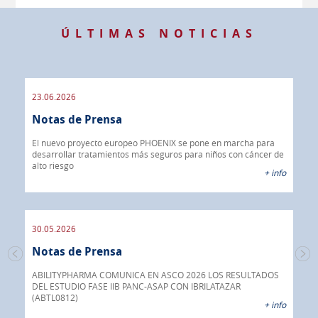
ÚLTIMAS NOTICIAS
23.06.2026
09.
Notas de Prensa
de
No
er de
El nuevo proyecto europeo PHOENIX se pone en marcha para
 info
desarrollar tratamientos más seguros para niños con cáncer de
IBR
alto riesgo
40%
+ info
CON
30.05.2026
30.
Notas de Prensa
No
mera
ual
ABILITYPHARMA COMUNICA EN ASCO 2026 LOS RESULTADOS
DEL ESTUDIO FASE IIB PANC-ASAP CON IBRILATAZAR
Abil
 info
(ABTL0812)
fár
+ info