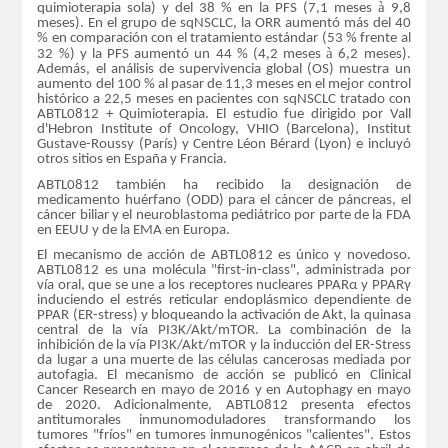
à
quimioterapia sola) y del 38 % en la PFS (7,1 meses
9,8
meses). En el grupo de sqNSCLC, la ORR aumentó más del 40
% en comparación con el tratamiento estándar (53 % frente al
à
32 %) y la PFS aumentó un 44 % (4,2 meses
6,2 meses).
Además, el análisis de supervivencia global (OS) muestra un
aumento del 100 % al pasar de 11,3 meses en el mejor control
histórico a 22,5 meses en pacientes con sqNSCLC tratado con
ABTL0812 + Quimioterapia. El estudio fue dirigido por Vall
d'Hebron Institute of Oncology, VHIO (Barcelona), Institut
Gustave-Roussy (París) y Centre Léon Bérard (Lyon) e incluyó
otros sitios en España y Francia.
ABTL0812 también ha recibido la designación de
medicamento huérfano (ODD) para el cáncer de páncreas, el
cáncer biliar y el neuroblastoma pediátrico por parte de la FDA
en EEUU y de la EMA en Europa.
El mecanismo de acción de ABTL0812 es único y novedoso.
ABTL0812 es una molécula "first-in-class", administrada por
vía oral, que se une a los receptores nucleares PPARα y PPARγ
induciendo el estrés reticular endoplásmico dependiente de
PPAR (ER-stress) y bloqueando la activación de Akt, la quinasa
central de la vía PI3K/Akt/mTOR. La combinación de la
inhibición de la vía PI3K/Akt/mTOR y la inducción del ER-Stress
da lugar a una muerte de las células cancerosas mediada por
autofagia. El mecanismo de acción se publicó en Clinical
Cancer Research en mayo de 2016 y en Autophagy en mayo
de 2020. Adicionalmente, ABTL0812 presenta efectos
antitumorales inmunomoduladores transformando los
tumores "fríos" en tumores inmunogénicos "calientes". Estos