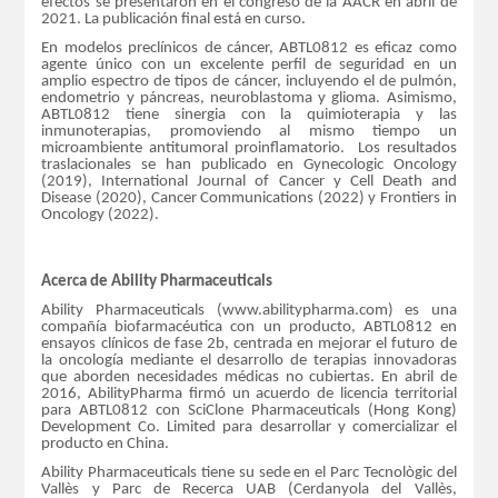
efectos se presentaron en el congreso de la AACR en abril de
2021. La publicación final está en curso.
En modelos preclínicos de cáncer, ABTL0812 es eficaz como
agente único con un excelente perfil de seguridad en un
amplio espectro de tipos de cáncer, incluyendo el de pulmón,
endometrio y páncreas, neuroblastoma y glioma. Asimismo,
ABTL0812 tiene sinergia con la quimioterapia y las
inmunoterapias, promoviendo al mismo tiempo un
microambiente antitumoral proinflamatorio. Los resultados
traslacionales se han publicado en Gynecologic Oncology
(2019), International Journal of Cancer y Cell Death and
Disease (2020), Cancer Communications (2022) y Frontiers in
Oncology (2022).
Acerca de Ability Pharmaceuticals
Ability Pharmaceuticals (www.abilitypharma.com) es una
compañía biofarmacéutica con un producto, ABTL0812 en
ensayos clínicos de fase 2b, centrada en mejorar el futuro de
la oncología mediante el desarrollo de terapias innovadoras
que aborden necesidades médicas no cubiertas. En abril de
2016, AbilityPharma firmó un acuerdo de licencia territorial
para ABTL0812 con SciClone Pharmaceuticals (Hong Kong)
Development Co. Limited para desarrollar y comercializar el
producto en China.
Ability Pharmaceuticals tiene su sede en el Parc Tecnològic del
Vallès y Parc de Recerca UAB (Cerdanyola del Vallès,