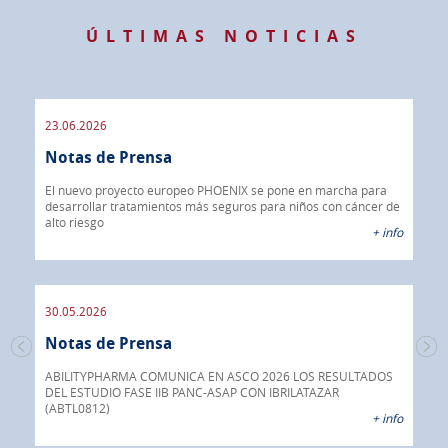
ÚLTIMAS NOTICIAS
23.06.2026
09.
Notas de Prensa
de
No
er de
El nuevo proyecto europeo PHOENIX se pone en marcha para
 info
desarrollar tratamientos más seguros para niños con cáncer de
IBR
alto riesgo
40%
+ info
CON
30.05.2026
30.
Notas de Prensa
No
mera
ual
ABILITYPHARMA COMUNICA EN ASCO 2026 LOS RESULTADOS
DEL ESTUDIO FASE IIB PANC-ASAP CON IBRILATAZAR
Abil
 info
(ABTL0812)
fár
+ info