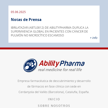
05.06.2025
16.
Notas de Prensa
No
a su
o
IBRILATAZAR (ABTL0812) DE ABILITYPHARMA DUPLICA LA
AGC 
ado
SUPERVIVENCIA GLOBAL EN PACIENTES CON CÁNCER DE
prod
PULMÓN NO MICROCÍTICO ESCAMOSO
pán
 info
+ info
Empresa farmacéutica de descubrimiento y desarrollo
de fármacos en fase clínica con sede en
Cerdanyola del Vallès (Barcelona), Cataluña, España.
INICIO
SOBRE NOSOTROS