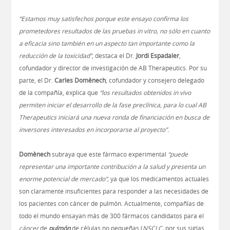
“Estamos muy satisfechos porque este ensayo confirma los
prometedores resultados de las pruebas in vitro, no sólo en cuanto
a eficacia sino también en un aspecto tan importante como la
reducción de la toxicidad”,
destaca el Dr.
Jordi Espadaler
,
cofundador y director de investigación de AB Therapeutics. Por su
parte, el Dr.
Carles Domènech
, cofundador y consejero delegado
de la compañía, explica que
“los resultados obtenidos in vivo
permiten iniciar el desarrollo de la fase preclínica, para lo cual AB
Therapeutics iniciará una nueva ronda de financiación en busca de
inversores interesados en incorporarse al proyecto”.
Domènech
subraya que este fármaco experimental
“puede
representar una importante contribución a la salud y presenta un
enorme potencial de mercado”,
ya que los medicamentos actuales
son claramente insuficientes para responder a las necesidades de
los pacientes con cáncer de pulmón. Actualmente, compañías de
todo el mundo ensayan más de 300 fármacos candidatos para el
cáncer
de
pulmón
de células no pequeñas (
NSCLC
,
por sus siglas