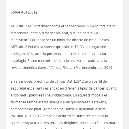
Sobre ABTL0812
ABTL0812 és un fàrmac contra el càncer “
first-in-class
” totalment
diferenciat i administrat per via oral, que inhibeix la via
PI3K/Akt/mTOR sense ser un inhibidor directe de les quinases.
ABTL0812 indueix la sobreexpressió de TRIB3, un regulador
endogen d'Akt, amb la posterior inducció de la mort cel·lular per
autofàgia. El seu mecanisme d'acció únic va ser publicat a la
revista científica
Clinical Cancer Research
el desembre de 2015.
En els models preclínics de càncer, ABTL0812 té un perfil de
seguretat excel·lent i és eficaç en diferents tipus de càncer: pulmó,
endometri, pàncrees i neuroblastoma. En aquests models el
fàrmac té també efecte sinèrgic amb quimioteràpia (taxans,
compostos de platí i gemcitabina) sense augmentar la seva
toxicitat. ABTL0812 també és actiu en cèl·lules resistents a la
quimioteràpia o a altres teràpies dirigides, sobre les cèl·lules mare