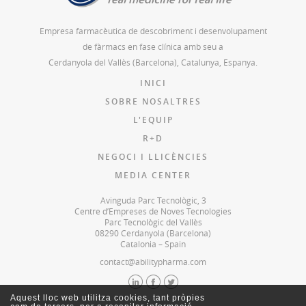
Empresa farmacèutica de descobriment i desenvolupament
de fàrmacs en fase clínica amb seu a
Cerdanyola del Vallès (Barcelona), Catalunya, Espanya.
INICI
SOBRE NOSALTRES
L'EQUIP
R+D
NEGOCI I LLICÈNCIES
MEDIA CENTER
Avinguda Parc Tecnològic, 3
Centre d’Empreses de Noves Tecnologies
Parc Tecnològic del Vallès
08290 Cerdanyola (Barcelona)
Catalonia – Spain
contact@abilitypharma.com
Aquest lloc web utilitza cookies, tant pròpies