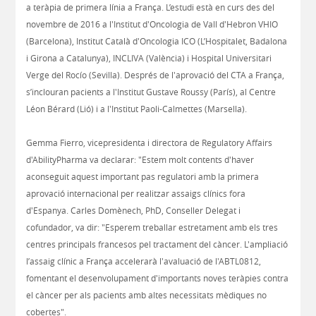
a teràpia de primera línia a França. L’estudi està en curs des del
novembre de 2016 a l'Institut d'Oncologia de Vall d'Hebron VHIO
(Barcelona), Institut Català d'Oncologia ICO (L’Hospitalet, Badalona
i Girona a Catalunya), INCLIVA (València) i Hospital Universitari
Verge del Rocío (Sevilla). Després de l'aprovació del CTA a França,
s’inclouran pacients a l'Institut Gustave Roussy (París), al Centre
Léon Bérard (Lió) i a l'Institut Paoli-Calmettes (Marsella).
Gemma Fierro, vicepresidenta i directora de Regulatory Affairs
d'AbilityPharma va declarar: "Estem molt contents d'haver
aconseguit aquest important pas regulatori amb la primera
aprovació internacional per realitzar assaigs clínics fora
d'Espanya. Carles Domènech, PhD, Conseller Delegat i
cofundador, va dir: "Esperem treballar estretament amb els tres
centres principals francesos pel tractament del càncer. L'ampliació
l’assaig clínic a França accelerarà l'avaluació de l'ABTL0812,
fomentant el desenvolupament d'importants noves teràpies contra
el càncer per als pacients amb altes necessitats mèdiques no
cobertes".