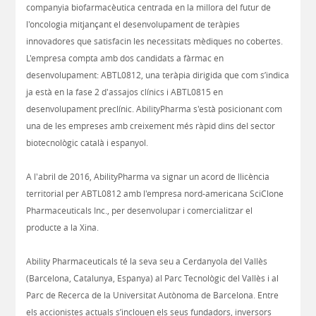
companyia biofarmacèutica centrada en la millora del futur de
l'oncologia mitjançant el desenvolupament de teràpies
innovadores que satisfacin les necessitats mèdiques no cobertes.
L'empresa compta amb dos candidats a fàrmac en
desenvolupament: ABTL0812, una teràpia dirigida que com s’indica
ja està en la fase 2 d'assajos clínics i ABTL0815 en
desenvolupament preclínic. AbilityPharma s'està posicionant com
una de les empreses amb creixement més ràpid dins del sector
biotecnològic català i espanyol.
A l'abril de 2016, AbilityPharma va signar un acord de llicència
territorial per ABTL0812 amb l'empresa nord-americana SciClone
Pharmaceuticals Inc., per desenvolupar i comercialitzar el
producte a la Xina.
Ability Pharmaceuticals té la seva seu a Cerdanyola del Vallès
(Barcelona, ​​Catalunya, Espanya) al Parc Tecnològic del Vallès i al
Parc de Recerca de la Universitat Autònoma de Barcelona. Entre
els accionistes actuals s’inclouen els seus fundadors, inversors