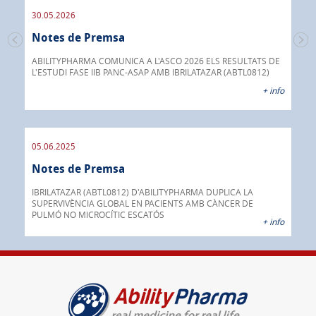
30.05.2026
30.
Notes de Premsa
s de
No
 a
ABILITYPHARMA COMUNICA A L'ASCO 2026 ELS RESULTATS DE
L'ESTUDI FASE IIB PANC-ASAP AMB IBRILATAZAR (ABTL0812)
Abil
 info
anti
+ info
05.06.2025
16.
Notes de Premsa
No
ada
INOX
IBRILATAZAR (ABTL0812) D'ABILITYPHARMA DUPLICA LA
AGC 
SUPERVIVÈNCIA GLOBAL EN PACIENTS AMB CÀNCER DE
prod
PULMÓ NO MICROCÍTIC ESCATÓS
 info
+ info