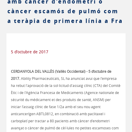
amb càncer d'endometri o
càncer escamós de pulmó com
a teràpia de primera línia a Fra
5 d’octubre de 2017
CERDANYOLA DEL VALLÈS (Vallès Occidental) - 5 d’octubre de
2017.
Ability Pharmaceuticals, SL ha anunciat avui que l'empresa
ha rebut l'aprovació de la sol·licitud d'assaig clínic (CTA) del Comitè
Ètic i de l'Agència Francesa de Medicaments (Agence nationale de
sécurité du médicament et des produits de santé, ANSM) per
iniciar l’assaig clínic de fase 1/2a amb el seu nou agent
anticancerígen ABTL0812, en combinació amb paclitaxel i
carboplatí per tractar a 80 pacients amb càncer d'endometri
avançat o càncer de pulmó de cèl·lules no petites escamoses com