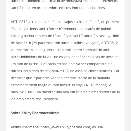
tumorals i inhibeix la formació de metàstasi. Resultats preliminars
també mostren prometedors efectes immunomoduladors.
ABTL0812 actualment està en assajos clínics de fase 2, en primera
línia, en pacients amb càncer d'endometri o escatós de pulmó.
L’assaig inclou centres de l’Estat Espanyol i França. En l’assaig clínic
de fase 1/1b (29 pacients amb tumors sòlids avançats), ABTL0812
va mostrar millor seguretat i tolerabilitat en comparació amb
altres inhibidors de la via i no es van identificar cap cas de toxicitat
limitant de la dosi. L'eficàcia en pacients va ser comparable als
millors inhibidors de PI3K/Akt/mTOR en assajos clínics similars. Cal
destacar que 2 pacients van tenir estabilització de la malaltia
extremadament llarga durant més d'un any (14 i 18 mesos). A
més, ABTL0812 va mostrar una alta eficàcia en biomarcadors de la
via amb efecte dosi-resposta.
Sobre Ability Pharmaceuticals
Ability Pharmaceuticals (www.abilitypharma.com) és una