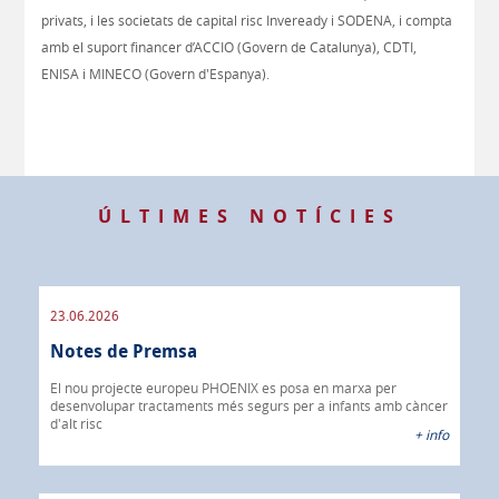
privats, i les societats de capital risc Inveready i SODENA, i compta
amb el suport financer d’ACCIO (Govern de Catalunya), CDTI,
ENISA i MINECO (Govern d'Espanya).
ÚLTIMES NOTÍCIES
23.06.2026
09.
Notes de Premsa
os
No
El nou projecte europeu PHOENIX es posa en marxa per
 info
desenvolupar tractaments més segurs per a infants amb càncer
IBR
d'alt risc
40%
+ info
CÀN