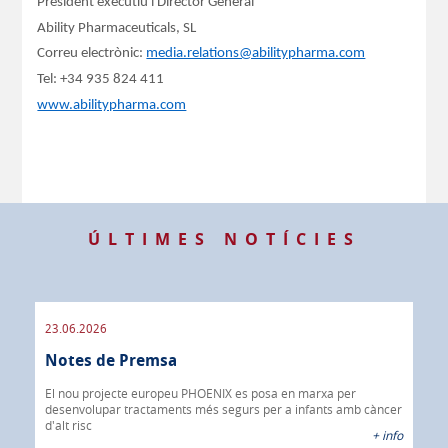
President executiu i Director General
Ability Pharmaceuticals, SL
Correu electrònic:
media.relations@abilitypharma.com
Tel: +34 935 824 411
www.abilitypharma.com
ÚLTIMES NOTÍCIES
23.06.2026
09.
Notes de Premsa
os
No
El nou projecte europeu PHOENIX es posa en marxa per
 info
desenvolupar tractaments més segurs per a infants amb càncer
IBR
d'alt risc
40%
+ info
CÀN