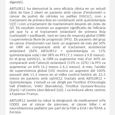
digestió).
ABTL0812 ha demostrat la seva eficàcia clínica en un estudi
clínic de fase 2 obert en pacients amb càncer d'endometri o
càncer de pulmó de cèl·lules no petites (NSCLC), com a
tractament de primera línia en combinació amb quimioteràpia
(QT) i com a tractament de manteniment després els cicles de
QT. Els resultats mostren un augment significatiu de l'eficàcia
pel que fa a el tractament estàndard de primera línia
(carboplatí + paclitaxel), tant en taxa de resposta global (ORR)
i supervivència lliure de progressió (PFS). Els pacients del grup
de càncer d'endometri van tenir un augment de més del 30%
en ORR en comparació amb el tractament assistencial
estàndard (66% ABTL0812 + quimioteràpia vs 51%
à
quimioteràpia sola) i del 38% en PFS (7,1 mesos
9,8 mesos).
En el grup sqNSCLC, la ORR va augmentar més d'un 40% en
comparació amb l'atenció estàndard (53% vs 32%) i la PFS va
à
augmentar un 44% (4,2 mesos
6,2 mesos). A més, l'anàlisi
de supervivència global (OS) mostra un augment del 100%
passant dels 11,3 mesos en el millor control històric als 22,5
mesos en pacients amb sqNSCLC tractats amb ABTL0812 +
Quimioteràpia. L'estudi va ser dirigit per l'Institut d'Oncologia
Vall d'Hebron, VHIO (Barcelona), l'Institut Gustave-Roussy
(París) i el Centre Léon Bérard (Lió), i va incloure altres centres
a Espanya i França.
ABTL0812 també ha rebut la designació de medicament orfe
(ODD) per al càncer de pàncrees, el càncer biliar i el
neuroblastoma pediàtric per part de la FDA a EUA i de l'EMA a
Europa.