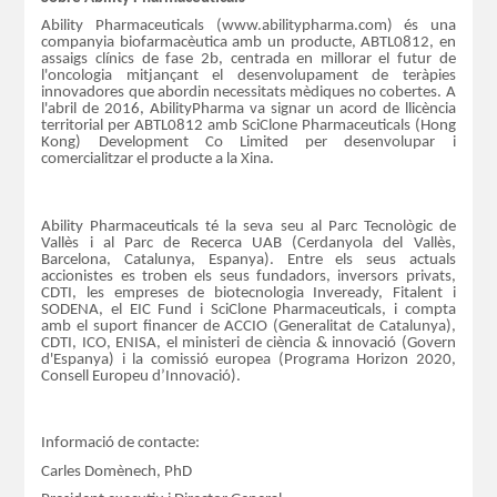
Ability Pharmaceuticals (www.abilitypharma.com) és una
companyia biofarmacèutica amb un producte, ABTL0812, en
assaigs clínics de fase 2b, centrada en millorar el futur de
l'oncologia mitjançant el desenvolupament de teràpies
innovadores que abordin necessitats mèdiques no cobertes. A
l'abril de 2016, AbilityPharma va signar un acord de llicència
territorial per ABTL0812 amb SciClone Pharmaceuticals (Hong
Kong) Development Co Limited per desenvolupar i
comercialitzar el producte a la Xina.
Ability Pharmaceuticals té la seva seu al Parc Tecnològic de
Vallès i al Parc de Recerca UAB (Cerdanyola del Vallès,
Barcelona, ​​Catalunya, Espanya). Entre els seus actuals
accionistes es troben els seus fundadors, inversors privats,
CDTI, les empreses de biotecnologia Inveready, Fitalent i
SODENA, el EIC Fund i SciClone Pharmaceuticals, i compta
amb el suport financer de ACCIO (Generalitat de Catalunya),
CDTI, ICO, ENISA, el ministeri de ciència & innovació (Govern
d'Espanya) i la comissió europea (Programa Horizon 2020,
Consell Europeu d’Innovació).
Informació de contacte:
Carles Domènech, PhD