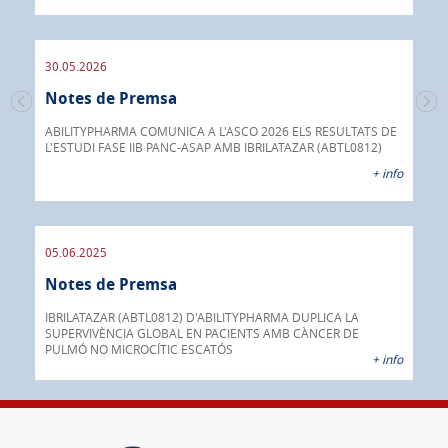
30.05.2026
30.
Notes de Premsa
s de
No
 a
ABILITYPHARMA COMUNICA A L'ASCO 2026 ELS RESULTATS DE
L'ESTUDI FASE IIB PANC-ASAP AMB IBRILATAZAR (ABTL0812)
Abil
 info
anti
+ info
05.06.2025
16.
Notes de Premsa
No
ada
INOX
IBRILATAZAR (ABTL0812) D'ABILITYPHARMA DUPLICA LA
AGC 
SUPERVIVÈNCIA GLOBAL EN PACIENTS AMB CÀNCER DE
prod
PULMÓ NO MICROCÍTIC ESCATÓS
 info
+ info