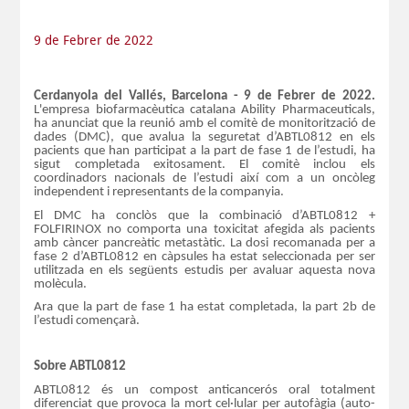
9 de Febrer de 2022
Cerdanyola del Vallés, Barcelona - 9 de Febrer de 2022.
L'empresa biofarmacèutica catalana Ability Pharmaceuticals,
ha anunciat que la reunió amb el comitè de monitorització de
dades (DMC), que avalua la seguretat d’ABTL0812 en els
pacients que han participat a la part de fase 1 de l’estudi, ha
sigut completada exitosament. El comitè inclou els
coordinadors nacionals de l’estudi així com a un oncòleg
independent i representants de la companyia.
El DMC ha conclòs que la combinació d’ABTL0812 +
FOLFIRINOX no comporta una toxicitat afegida als pacients
amb càncer pancreàtic metastàtic. La dosi recomanada per a
fase 2 d’ABTL0812 en càpsules ha estat seleccionada per ser
utilitzada en els següents estudis per avaluar aquesta nova
molècula.
Ara que la part de fase 1 ha estat completada, la part 2b de
l’estudi començarà.
Sobre ABTL0812
ABTL0812 és un compost anticancerós oral totalment
diferenciat que provoca la mort cel·lular per autofàgia (auto-