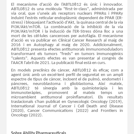
El mecanisme d'acció de l’ABTL0812 és únic i innovador.
ABTL0812 és una molècula "first-in-class", administrada per
via oral, que s'uneix als receptors nuclears PPARα i PPARγ
induint l'estrès reticular endoplàsmic dependent de PPAR (ER-
stress) i bloquejant l'activació d'Akt, la quinasa central de la via
PI3K/Akt/mTOR. La combinació de la inhibició de la via
PI3K/Akt/mTOR i la inducció de l'ER-Stress dóna lloc a una
mort de les cèl·lules canceroses per autofàgia. El mecanisme
d'acció es va publicar en Clinical Cancer Research al maig de
2016 i en Autophagy al maig de 2020. Addicionalment,
ABTL0812 presenta efectes antitumorals immunomoduladors
transformant els tumors "freds" en tumors immunogènics
"calents". Aquests efectes es van presentar al congrés de
l'AACR l'abril de 2021. La publicació final està en curs.
En models preclínics de càncer, ABTL0812 és eficaç com a
agent únic amb un excel·lent perfil de seguretat en un ampli
espectre de tipus de càncer, incloent el de pulmó, endometri i
pàncrees, neuroblastoma i glioblastoma. Així mateix,
ABTL0812 té sinergia amb la quimioteràpia i les
immunoteràpies, promovent al mateix temps un
microambient antitumoral proinflamatori. Els resultats
traslacionals s'han publicat en Gynecologic Oncology (2019),
International Journal of Cancer i Cell Death and Disease
(2020), Cancer Communications (2022) and Frontiers in
Oncology (2022).
Sobre Ability Pharmaceuticals