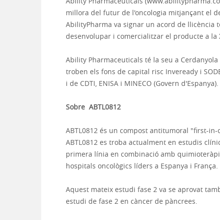
Ability Pharmaceuticals (www.abilitypharma.co
millora del futur de l'oncologia mitjançant el
AbilityPharma va signar un acord de llicència
desenvolupar i comercialitzar el producte a la 
Ability Pharmaceuticals té la seu a Cerdanyola d
troben els fons de capital risc Inveready i SO
i de CDTI, ENISA i MINECO (Govern d'Espanya).
Sobre
ABTL0812
ABTL0812 és un compost antitumoral "first-in-cl
ABTL0812 es troba actualment en estudis clín
primera línia en combinació amb quimioteràpia
hospitals oncològics líders a Espanya i França.
Aquest mateix estudi fase 2 va se aprovat tamb
estudi de fase 2 en càncer de pàncrees.