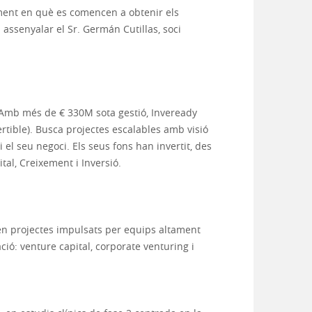
moment en què es comencen a obtenir els
 assenyalar el Sr. Germán Cutillas, soci
a. Amb més de € 330M sota gestió, Inveready
ertible). Busca projectes escalables amb visió
el seu negoci. Els seus fons han invertit, des
al, Creixement i Inversió.
ó en projectes impulsats per equips altament
ó: venture capital, corporate venturing i