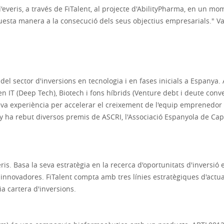
d'everis, a través de FiTalent, al projecte d'AbilityPharma, en un 
questa manera a la consecució dels seus objectius empresarials." Va
 del sector d'inversions en tecnologia i en fases inicials a Espany
 en IT (Deep Tech), Biotech i fons híbrids (Venture debt i deute conv
va experiència per accelerar el creixement de l'equip emprenedor i 
ha rebut diversos premis de ASCRI, l'Associació Espanyola de Capit
veris. Basa la seva estratègia en la recerca d'oportunitats d'inversi
novadores. FiTalent compta amb tres línies estratègiques d'actuaci
 cartera d'inversions.