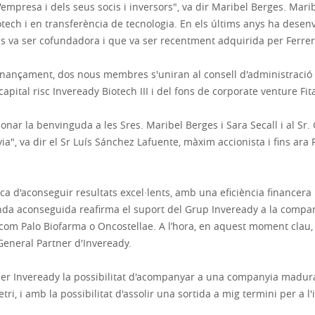
de l'empresa i dels seus socis i inversors", va dir Maribel Berges. 
otech i en transferència de tecnologia. En els últims anys ha desenv
 va ser cofundadora i que va ser recentment adquirida per Ferrer
ançament, dos nous membres s'uniran al consell d'administració d’A
apital risc Inveready Biotech III i del fons de corporate venture Fit
nar la benvinguda a les Sres. Maribel Berges i Sara Secall i al Sr. 
", va dir el Sr Luís Sánchez Lafuente, màxim accionista i fins ara 
 d'aconseguir resultats excel·lents, amb una eficiència financera no
onda aconseguida reafirma el suport del Grup Inveready a la comp
com Palo Biofarma o Oncostellae. A l’hora, en aquest moment clau, 
General Partner d'Inveready.
per Inveready la possibilitat d'acompanyar a una companyia madur
, i amb la possibilitat d'assolir una sortida a mig termini per a l'i