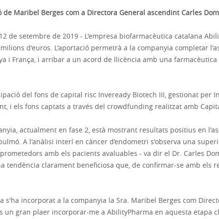
ió de Maribel Berges com a Directora General ascendint Carles Dom
2 de setembre de 2019 - L'empresa biofarmacèutica catalana Abili
ilions d'euros. L'aportació permetrà a la companyia completar l'as
a i França, i arribar a un acord de llicència amb una farmacèutic
ació del fons de capital risc Inveready Biotech III, gestionat per
nt, i els fons captats a través del crowdfunding realitzat amb Capita
ia, actualment en fase 2, està mostrant resultats positius en l'as
lmó. A l'anàlisi interí en càncer d’endometri s'observa una superi
 prometedors amb els pacients avaluables - va dir el Dr. Carles Do
na tendència clarament beneficiosa que, de confirmar-se amb els re
esa s'ha incorporat a la companyia la Sra. Maribel Berges com Dire
a. "És un gran plaer incorporar-me a AbilityPharma en aquesta etap