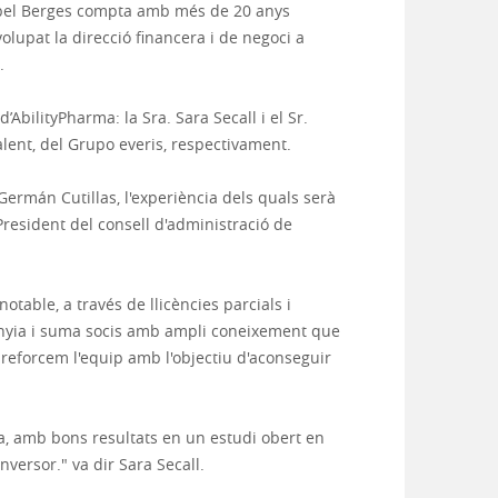
Maribel Berges compta amb més de 20 anys
olupat la direcció financera i de negoci a
.
bilityPharma: la Sra. Sara Secall i el Sr.
alent, del Grupo everis, respectivament.
Germán Cutillas, l'experiència dels quals serà
President del consell d'administració de
table, a través de llicències parcials i
anyia i suma socis amb ampli coneixement que
reforcem l'equip amb l'objectiu d'aconseguir
a, amb bons resultats en un estudi obert en
nversor." va dir Sara Secall.