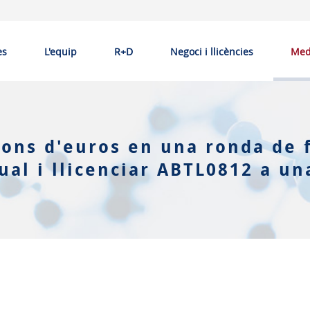
es
L'equip
R+D
Negoci i llicències
Med
ions d'euros en una ronda de 
tual i llicenciar ABTL0812 a u