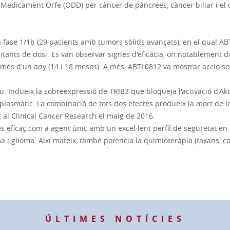
edicament Orfe (ODD) per càncer de pàncrees, càncer biliar i el
de fase 1/1b (29 pacients amb tumors sòlids avançats), en el qual A
 limitants de dosi. Es van observar signes d'eficàcia, on notablement 
més d'un any (14 i 18 mesos). A més, ABTL0812 va mostrar acció s
. Indueix la sobreexpressió de TRIB3 que bloqueja l'activació d'Akt,
plasmàtic. La combinació de tots dos efectes produeix la mort de l
t al Clinical Cancer Research el maig de 2016.
s eficaç com a agent únic amb un excel·lent perfil de seguretat en
 i glioma. Així mateix, també potencia la quimioteràpia (taxans, c
ÚLTIMES NOTÍCIES