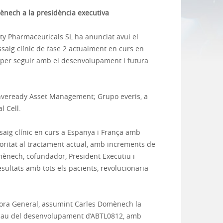
ènech a la presidència executiva
ty Pharmaceuticals SL ha anunciat avui el
saig clínic de fase 2 actualment en curs en
a per seguir amb el desenvolupament i futura
 Inveready Asset Management; Grupo everis, a
l Cell.
saig clínic en curs a Espanya i França amb
oritat al tractament actual, amb increments de
mènech, cofundador, President Executiu i
sultats amb tots els pacients, revolucionaria
ctora General, assumint Carles Domènech la
a clau del desenvolupament d’ABTL0812, amb