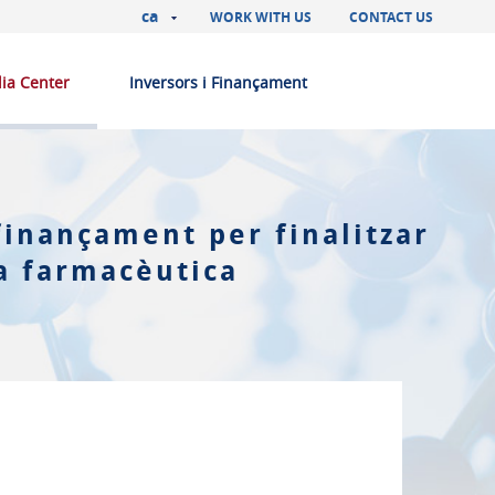
ca
WORK WITH US
CONTACT US
ia Center
Inversors i Finançament
finançament per finalitzar
na farmacèutica