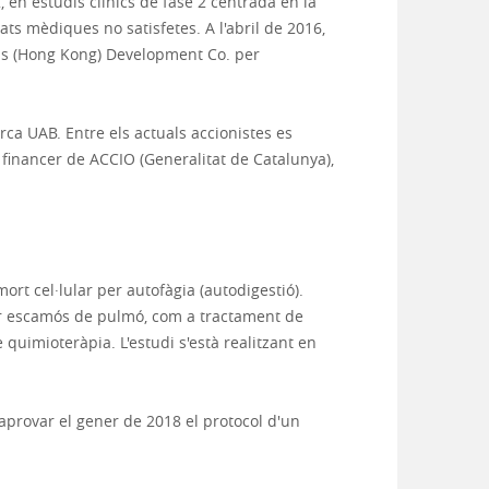
n estudis clínics de fase 2 centrada en la
ts mèdiques no satisfetes. A l'abril de 2016,
als (Hong Kong) Development Co. per
erca UAB. Entre els actuals accionistes es
 financer de ACCIO (Generalitat de Catalunya),
ort cel·lular per autofàgia (autodigestió).
er escamós de pulmó, com a tractament de
uimioteràpia. L'estudi s'està realitzant en
aprovar el gener de 2018 el protocol d'un