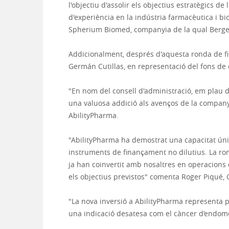
l'objectiu d'assolir els objectius estratègics 
d'experiència en la indústria farmacèutica i bi
Spherium Biomed, companyia de la qual Berges
Addicionalment, després d'aquesta ronda de fin
Germán Cutillas, en representació del fons de c
"En nom del consell d'administració, em plau do
una valuosa addició als avenços de la companyia
AbilityPharma.
"AbilityPharma ha demostrat una capacitat única
instruments de finançament no dilutius. La r
ja han coinvertit amb nosaltres en operacions 
els objectius previstos" comenta Roger Piqué, 
"La nova inversió a AbilityPharma representa 
una indicació desatesa com el càncer d’endometri