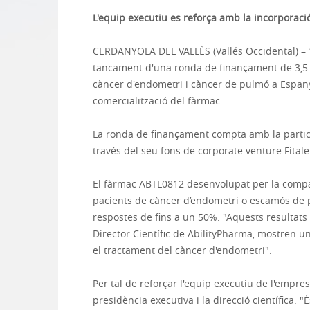
L'equip executiu es reforça amb la incorporac
CERDANYOLA DEL VALLÈS (Vallés Occidental) – 1
tancament d'una ronda de finançament de 3,5 m
càncer d'endometri i càncer de pulmó a Espany
comercialització del fàrmac.
La ronda de finançament compta amb la particip
través del seu fons de corporate venture Fitale
El fàrmac ABTL0812 desenvolupat per la company
pacients de càncer d’endometri o escamós de pu
respostes de fins a un 50%. "Aquests resultats
Director Científic de AbilityPharma, mostren u
el tractament del càncer d'endometri".
Per tal de reforçar l'equip executiu de l'empr
presidència executiva i la direcció científic