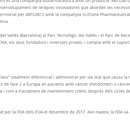
m) és una companyia biofarmacèutica amb un producte, ABTL0812, e
 desenvolupament de teràpies innovadores que aborden les necessita
 territorial per ABTL0812 amb la companyia SciClone Pharmaceutic
Xina.
el Vallès (Barcelona) al Parc Tecnològic del Vallès i el Parc de Rec
DENA, els seus fundadors i inversors privats, i compta amb el suport
ass" totalment diferenciat i administrat per via oral que causa la m
ics de fase 2 a Europa en pacients amb càncer d'endometri o cànc
 i com a tractament de manteniment crònic després dels cicles de q
é per la FDA dels EUA el desembre de 2017. Així mateix, la FDA va 