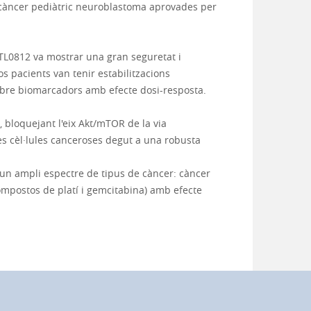
 càncer pediàtric neuroblastoma aprovades per
BTL0812 va mostrar una gran seguretat i
dos pacients van tenir estabilitzacions
obre biomarcadors amb efecte dosi-resposta.
 bloquejant l'eix Akt/mTOR de la via
es cèl·lules canceroses degut a una robusta
 un ampli espectre de tipus de càncer: càncer
ompostos de platí i gemcitabina) amb efecte