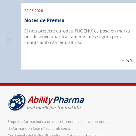
23.06.2026
Notes de Premsa
ió
El nou projecte europeu PHOENIX es posa en marxa
per desenvolupar tractaments més segurs per a
ic
infants amb càncer d'alt risc
nfo
+ info
Empresa farmacèutica de descobriment i desenvolupament
de fàrmacs en fase clínica amb seu a
Cerdanyola del Vallès (Barcelona), Catalunya, Espanya.