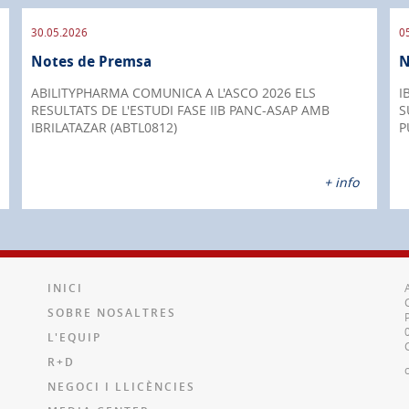
30.05.2026
0
Notes de Premsa
N
ABILITYPHARMA COMUNICA A L'ASCO 2026 ELS
I
RESULTATS DE L'ESTUDI FASE IIB PANC-ASAP AMB
S
IBRILATAZAR (ABTL0812)
P
+ info
INICI
SOBRE NOSALTRES
L'EQUIP
R+D
NEGOCI I LLICÈNCIES