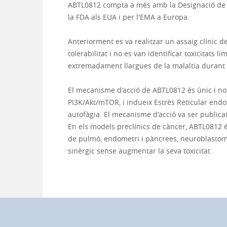
ABTL0812 compta a més amb la Designació de M
la FDA als EUA i per l'EMA a Europa.
Anteriorment es va realitzar un assaig clínic 
tolerabilitat i no es van identificar toxicitats
extremadament llargues de la malaltia durant 
El mecanisme d'acció de ABTL0812 és únic i nou
PI3K/Akt/mTOR, i indueix Estrès Reticular endo
autofàgia. El mecanisme d'acció va ser publica
En els models preclínics de càncer, ABTL0812 é
de pulmó, endometri i pàncrees, neuroblastoma
sinèrgic sense augmentar la seva toxicitat.