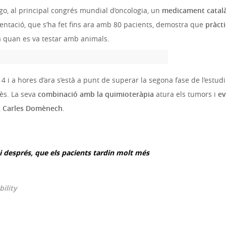
go, al principal congrés mundial d’oncologia, un
medicament catal
mentació, que s’ha fet fins ara amb 80 pacients, demostra que
pràct
a quan es va testar amb animals.
14 i a hores d’ara s’està a punt de superar la segona fase de l’estu
lès. La seva
combinació amb la quimioteràpia
atura els tumors i
ev
,
Carles Domènech
.
i després, que els pacients tardin molt més
bility