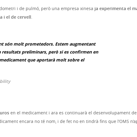
endometri i de pulmó, però una empresa xinesa
ja experimenta el m
i el de cervell
.
ent són molt prometedors. Estem augmentant
n resultats preliminars, però si es confirmen en
 medicament que aportarà molt sobre el
bility
euros
en el medicament i ara es continuarà el desenvolupament d
icament encara no té nom, i de fet no en tindrà fins que l’OMS n’ap