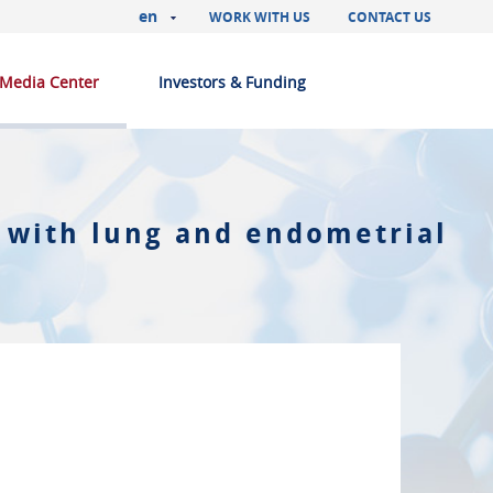
en
WORK WITH US
CONTACT US
Media Center
Investors & Funding
s with lung and endometrial