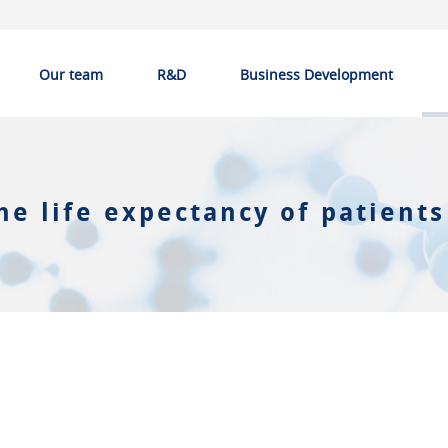
Our team
R&D
Business Development
he life expectancy of patient