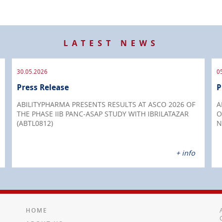
LATEST NEWS
30.05.2026
0
Press Release
P
ABILITYPHARMA PRESENTS RESULTS AT ASCO 2026 OF
A
THE PHASE IIB PANC-ASAP STUDY WITH IBRILATAZAR
O
(ABTL0812)
N
+ info
HOME