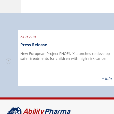
23.06.2026
Press Release
New European Project PHOENIX launches to develop
safer treatments for children with high-risk cancer
nfo
+ info